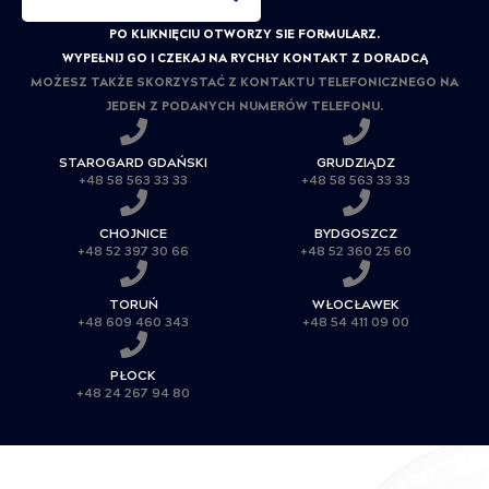
PO KLIKNIĘCIU OTWORZY SIE FORMULARZ.
WYPEŁNIJ GO I CZEKAJ NA RYCHŁY KONTAKT Z DORADCĄ
MOŻESZ TAKŻE SKORZYSTAĆ Z KONTAKTU TELEFONICZNEGO NA
JEDEN Z PODANYCH NUMERÓW TELEFONU.
STAROGARD GDAŃSKI
GRUDZIĄDZ
+48 58 563 33 33
+48 58 563 33 33
CHOJNICE
BYDGOSZCZ
+48 52 397 30 66
+48 52 360 25 60
TORUŃ
WŁOCŁAWEK
+48 609 460 343
+48 54 411 09 00
PŁOCK
+48 24 267 94 80