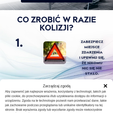
CO ZROBIĆ W RAZIE
KOLIZJI?
1.
ZABEZPIECZ
MIEJSCE
ZDARZENIA
I UPEWNIJ SIĘ,
ŻE NIKOMU
NIC SIĘ NIE
STAŁO.
2.
Zarządzaj zgodą
ZRÓB
Aby zapewnić jak najlepsze wrażenia, korzystamy z technologii, takich jak
ZDJĘCIA
pliki cookie, do przechowywania i/lub uzyskiwania dostępu do informacji o
SZKODY
urządzeniu. Zgoda na te technologie pozwoli nam przetwarzać dane, takie
I
jak zachowanie podczas przeglądania lub unikalne identyfikatory na tej
DOKUMENTÓW
stronie. Brak wyrażenia zgody lub wycofanie zgody może niekorzystnie