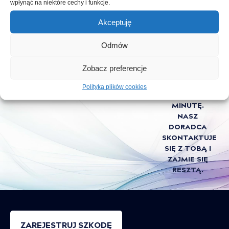
DRUGIEGO
wpłynąć na niektóre cechy i funkcje.
UCZESTNIKA.
Akceptuję
3.
KLIKNIJ W
Odmów
PRZYCISK
PONIŻEJ I
Zobacz preferencje
ZAREJESTRUJ
SZKODĘ W
Polityka plików cookies
MNIEJ NIŻ
MINUTĘ.
NASZ
DORADCA
SKONTAKTUJE
SIĘ Z TOBĄ I
ZAJMIE SIĘ
RESZTĄ.
ZAREJESTRUJ SZKODĘ