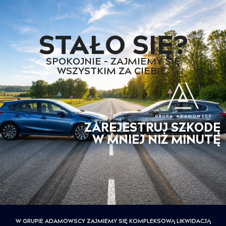
STAŁO SIĘ?
SPOKOJNIE – ZAJMIEMY SIĘ
WSZYSTKIM ZA CIEBIE.
ZAREJESTRUJ SZKODĘ
W MNIEJ NIŻ MINUTĘ
W GRUPIE ADAMOWSCY ZAJMIEMY SIĘ KOMPLEKSOWĄ LIKWIDACJĄ