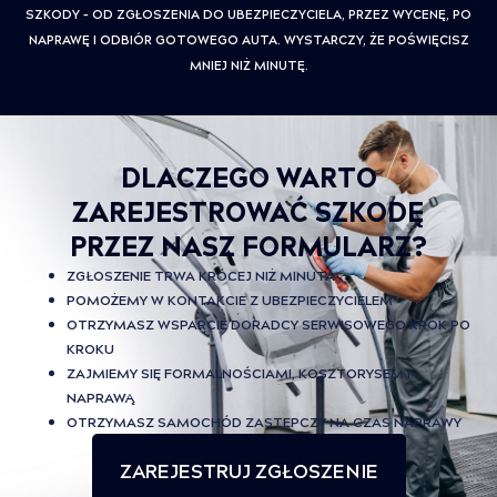
SZKODY – OD ZGŁOSZENIA DO UBEZPIECZYCIELA, PRZEZ WYCENĘ, PO
NAPRAWĘ I ODBIÓR GOTOWEGO AUTA. WYSTARCZY, ŻE POŚWIĘCISZ
MNIEJ NIŻ MINUTĘ.
DLACZEGO WARTO
ZAREJESTROWAĆ SZKODĘ
PRZEZ NASZ FORMULARZ?
ZGŁOSZENIE TRWA KRÓCEJ NIŻ MINUTA
POMOŻEMY W KONTAKCIE Z UBEZPIECZYCIELEM
OTRZYMASZ WSPARCIE DORADCY SERWISOWEGO KROK PO
KROKU
ZAJMIEMY SIĘ FORMALNOŚCIAMI, KOSZTORYSEM I
NAPRAWĄ
OTRZYMASZ SAMOCHÓD ZASTĘPCZY NA CZAS NAPRAWY
ZAREJESTRUJ ZGŁOSZENIE