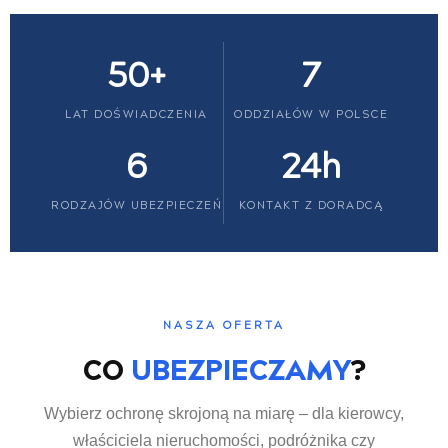
50+
7
LAT DOŚWIADCZENIA
ODDZIAŁÓW W POLSCE
6
24h
RODZAJÓW UBEZPIECZEŃ
KONTAKT Z DORADCĄ
NASZA OFERTA
CO
UBEZPIECZAMY
?
Wybierz ochronę skrojoną na miarę – dla kierowcy,
właściciela nieruchomości, podróżnika czy