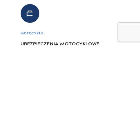
MOTOCYKLE
UBEZPIECZENIA MOTOCYKLOWE
OC, AC, Assistance – pełna ochrona na drodze, a
także ubezpieczenie bagażu i odzieży
motocyklisty.
FLOTA
UBEZPIECZENIA FLOTOWE