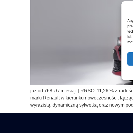
Aby
prz
tec
lub
moż
już od 768 zł / miesiąc | RRSO: 11,26 % Z radoś
marki Renault w kierunku nowoczesności, łącz
wyrazistą, dynamiczną sylwetką oraz nowym podej