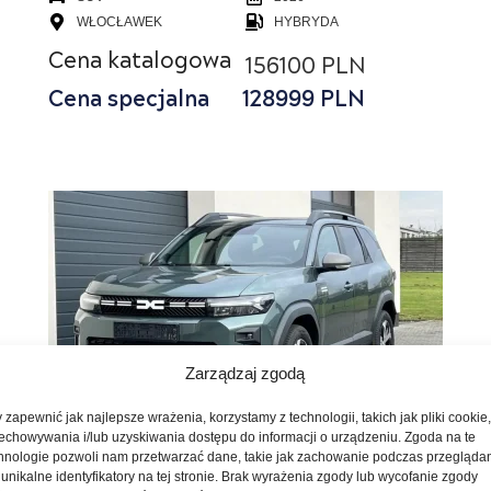
WŁOCŁAWEK
HYBRYDA
Cena katalogowa
156100 PLN
Cena specjalna
128999
PLN
Zarządzaj zgodą
 zapewnić jak najlepsze wrażenia, korzystamy z technologii, takich jak pliki cookie
echowywania i/lub uzyskiwania dostępu do informacji o urządzeniu. Zgoda na te
DACIA BIGSTER JOURNEY
hnologie pozwoli nam przetwarzać dane, takie jak zachowanie podczas przegląda
MILD HYBRID 140
 unikalne identyfikatory na tej stronie. Brak wyrażenia zgody lub wycofanie zgody