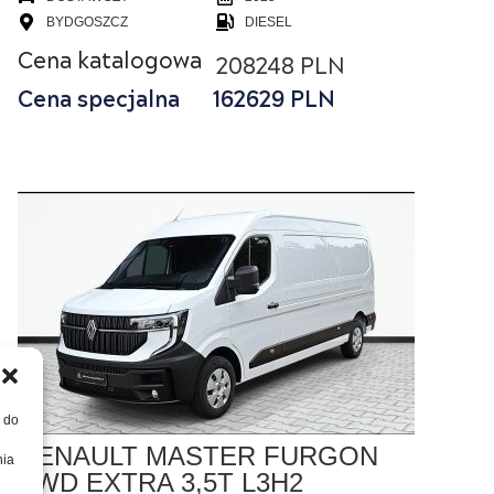
BYDGOSZCZ
DIESEL
Cena katalogowa
208248 PLN
Cena specjalna
162629
PLN
, do
RENAULT MASTER FURGON
nia
FWD EXTRA 3,5T L3H2