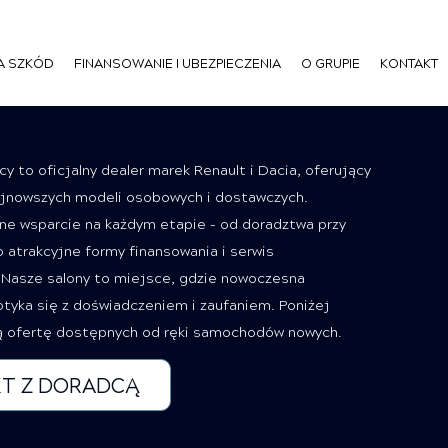
A SZKÓD
FINANSOWANIE I UBEZPIECZENIA
O GRUPIE
KONTAKT
 to oficjalny dealer marek Renault i Dacia, oferujący
ajnowszych modeli osobowych i dostawczych.
e wsparcie na każdym etapie – od doradztwa przy
 atrakcyjne formy finansowania i serwis
Nasze salony to miejsce, gdzie nowoczesna
tyka się z doświadczeniem i zaufaniem. Poniżej
ą ofertę dostępnych od ręki samochodów nowych.
T Z DORADCĄ