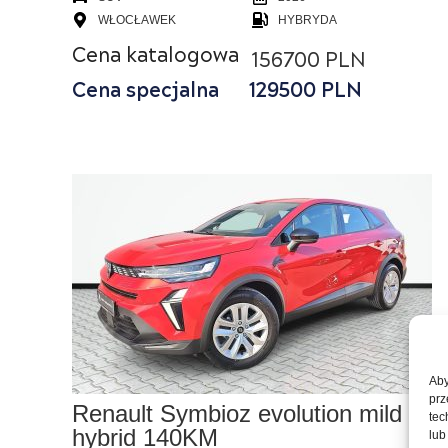
WŁOCŁAWEK
HYBRYDA
Cena katalogowa
156700 PLN
Cena specjalna
129500
PLN
Aby
prz
Renault Symbioz evolution mild
tec
hybrid 140KM
lub