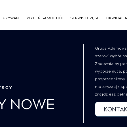
UŻYWANE
WYCEŃ SAMOCHÓD
SERWIS I CZĘSCI
LIKWIDACJ
Grupa Adamowscy
szeroki wybór n
Zapewniamy pełn
wyborze auta, po
posprzedażowy. 
motoryzacja spo
znajdziesz pełn
Y NOWE
KONTAK