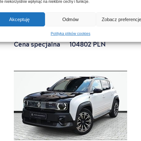
e niekorzystnie wpłynąć na niektóre cechy i funkcje.
SUV
2025
Akceptuję
Odmów
Zobacz preferencj
STAROGARD GDAŃSKI
BENZYNA
Cena katalogowa
125800 PLN
Polityka plików cookies
Cena specjalna
104802
PLN