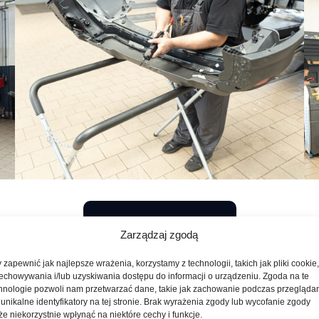
UMÓW WIZYTĘ
Zarządzaj zgodą
 zapewnić jak najlepsze wrażenia, korzystamy z technologii, takich jak pliki cookie
echowywania i/lub uzyskiwania dostępu do informacji o urządzeniu. Zgoda na te
hnologie pozwoli nam przetwarzać dane, takie jak zachowanie podczas przegląda
 unikalne identyfikatory na tej stronie. Brak wyrażenia zgody lub wycofanie zgody
e niekorzystnie wpłynąć na niektóre cechy i funkcje.