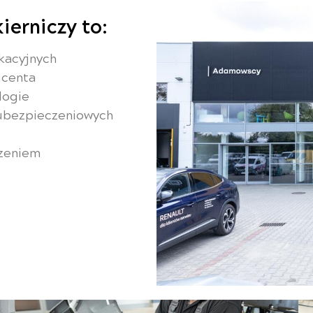
ierniczy to:
kacyjnych
ucenta
logie
 ubezpieczeniowych
czeniem