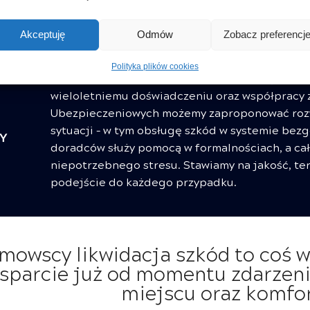
LIKWIDACJA SZKÓD
Akceptuję
Odmów
Zobacz preferencj
Proces likwidacji szkód w Grupie Adamowscy to
zgłoszenia zdarzenia po odbiór naprawionego 
Polityka plików cookies
skutecznie i w pełni transparentnie, dbając o k
wieloletniemu doświadczeniu oraz współpracy 
Ubezpieczeniowych możemy zaproponować roz
sytuacji – w tym obsługę szkód w systemie be
doradców służy pomocą w formalnościach, a cał
niepotrzebnego stresu. Stawiamy na jakość, te
podejście do każdego przypadku.
owscy likwidacja szkód to coś wi
parcie już od momentu zdarzenia
miejscu oraz komfor