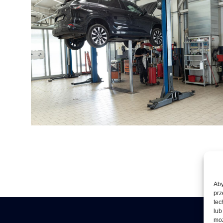
Aby
prz
tec
lub
moż