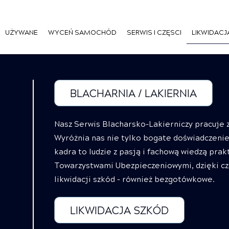
UŻYWANE
WYCEŃ SAMOCHÓD
SERWIS I CZĘSCI
LIKWIDACJ
BLACHARNIA / LAKIERNIA
Nasz Serwis Blacharsko-Lakierniczy pracuje
Wyróżnia nas nie tylko bogate doświadczenie,
kadra to ludzie z pasją i fachową wiedzą pra
Towarzystwami Ubezpieczeniowymi, dzięki c
likwidacji szkód – również bezgotówkowe.
LIKWIDACJA SZKÓD