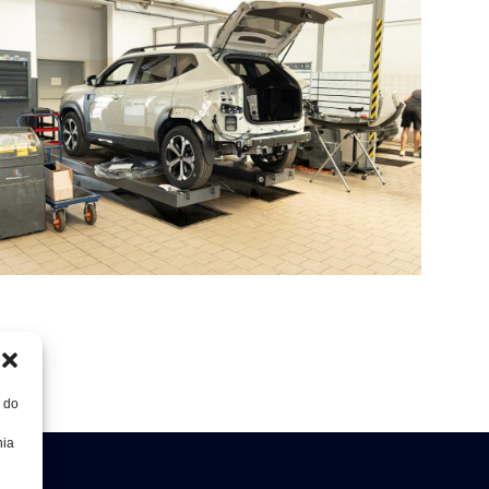
, do
nia