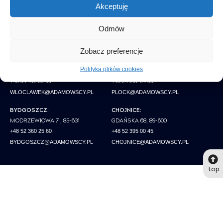
Akceptuję
STAROGARD GDAŃSKI:
GRUDZIĄDZ:
ZBLEWSKA 33, 83-200
SZOSA TORUŃSKA 29A, 86-300
Odmów
+48 58 563 33 33
+48 58 563-33-33
STAROGARD@ADAMOWSCY.PL
GRUDZIADZ@ADAMOWSCY.PL
Zobacz preferencje
WŁOCŁAWEK:
PŁOCK:
Polityka plików cookies
POLNA 100, 87-800
BIELSKA 70, 09-402
+48 54 411 09 00
+48 24 267 94 80
WLOCLAWEK@ADAMOWSCY.PL
PLOCK@ADAMOWSCY.PL
BYDGOSZCZ:
CHOJNICE:
MODRZEWIOWA 7 , 85-631
GDAŃSKA 68, 89-600
+48 52 360 25 60
+48 52 395 00 45
BYDGOSZCZ@ADAMOWSCY.PL
CHOJNICE@ADAMOWSCY.PL
top