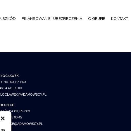
A SZKÓD
FINANSOWANIE I UBEZPIECZENIA
O GRUPIE
KONTAKT
ŁOCŁAWEK:
OLNA 100, 87-800
48 54 411 09 00
LOCLAWEK@ADAMOWSCY.PL
HOJNICE:
DAŃSKA 68, 89-600
48 52 395 00 45
HOJNICE@ADAMOWSCY.PL
, do