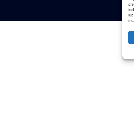
prz
tec
lub
moż