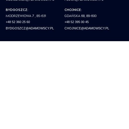
BYDGOSZCZ:
CHOJNICE:
MODRZEWIOWA 7 , 85-631
GDAŃSKA 68, 89-600
+48 52 360 25 60
+48 52 395 00 45
BYDGOSZCZ@ADAMOWSCY.PL
CHOJNICE@ADAMOWSCY.PL