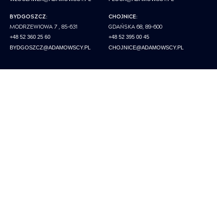
BYDGOSZCZ:
CHOJNICE:
MODRZEWIOWA 7 , 85-631
GDAŃSKA 68, 89-600
+48 52 360 25 60
+48 52 395 00 45
BYDGOSZCZ@ADAMOWSCY.PL
CHOJNICE@ADAMOWSCY.PL