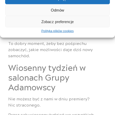
umówić jazdę testową
umówić się na darmowe 15-punktowe
Odmów
sprawdzenie auta na wiosnę
skorzystać z czyszczenia klimatyzacji w
Zobacz preferencje
promocyjnej cenie 99 zł brutto
Polityka plików cookies
To dobry moment, żeby bez pośpiechu
zobaczyć, jakie możliwości daje dziś nowy
samochód.
Wiosenny tydzień w
salonach Grupy
Adamowscy
Nie możesz być z nami w dniu premiery?
Nic straconego.
Przez cały wiosenny tydzień we wszystkich