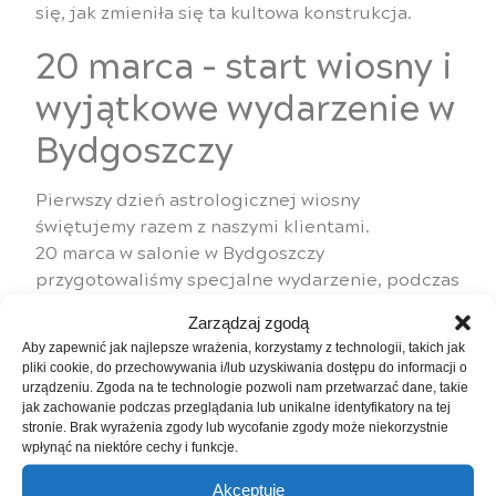
się, jak zmieniła się ta kultowa konstrukcja.
20 marca – start wiosny i
wyjątkowe wydarzenie w
Bydgoszczy
Pierwszy dzień astrologicznej wiosny
świętujemy razem z naszymi klientami.
20 marca w salonie w Bydgoszczy
przygotowaliśmy specjalne wydarzenie, podczas
którego będzie można:
Zarządzaj zgodą
poznać nowe Renault Clio
Aby zapewnić jak najlepsze wrażenia, korzystamy z technologii, takich jak
pliki cookie, do przechowywania i/lub uzyskiwania dostępu do informacji o
skorzystać z wiosennych ofert na
urządzeniu. Zgoda na te technologie pozwoli nam przetwarzać dane, takie
samochody Renault i Dacia
jak zachowanie podczas przeglądania lub unikalne identyfikatory na tej
porozmawiać z doradcami i dobrać auto do
stronie. Brak wyrażenia zgody lub wycofanie zgody może niekorzystnie
wpłynąć na niektóre cechy i funkcje.
swoich potrzeb
sprawdzić dostępne formy finansowania
Akceptuję