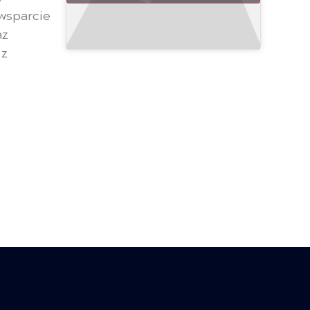
wsparcie
az
 z