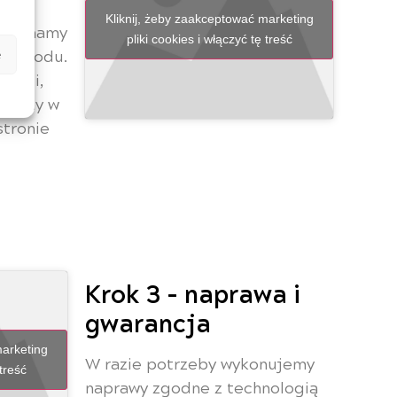
Kliknij, żeby zaakceptować marketing
aczynamy
pliki cookies i włączyć tę treść
mochodu.
e
drogi,
odzimy w
stronie
Krok 3 - naprawa i
gwarancja
marketing
W razie potrzeby wykonujemy
 treść
naprawy zgodne z technologią