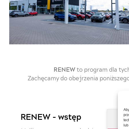
RENEW
to program dla tyc
Zachęcamy do obejrzenia poniższego 
Aby
RENEW - wstęp
prz
tec
lub