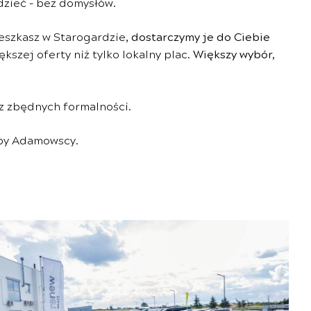
dzieć – bez domysłów.
ieszkasz w Starogardzie,
dostarczymy je do Ciebie
kszej oferty niż tylko lokalny plac.
Większy wybór,
z zbędnych formalności.
upy Adamowscy.