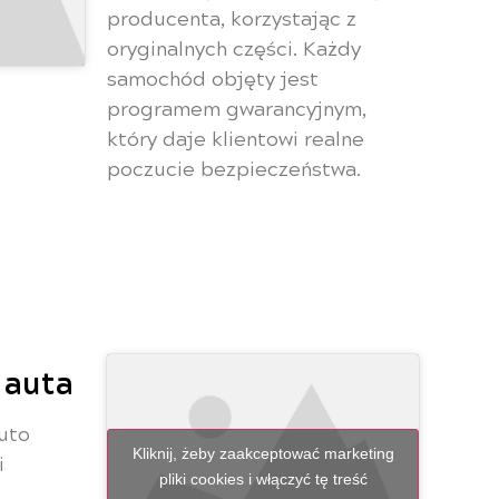
producenta, korzystając z
oryginalnych części. Każdy
samochód objęty jest
programem gwarancyjnym,
który daje klientowi realne
poczucie bezpieczeństwa.
 auta
uto
Kliknij, żeby zaakceptować marketing
i
pliki cookies i włączyć tę treść
.