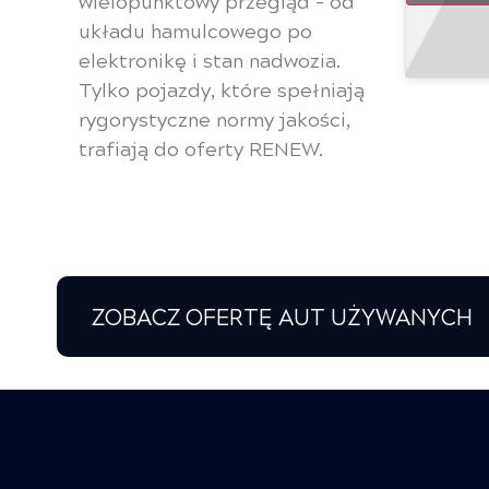
wielopunktowy przegląd – od
układu hamulcowego po
elektronikę i stan nadwozia.
Tylko pojazdy, które spełniają
rygorystyczne normy jakości,
trafiają do oferty RENEW.
ZOBACZ OFERTĘ AUT UŻYWANYCH