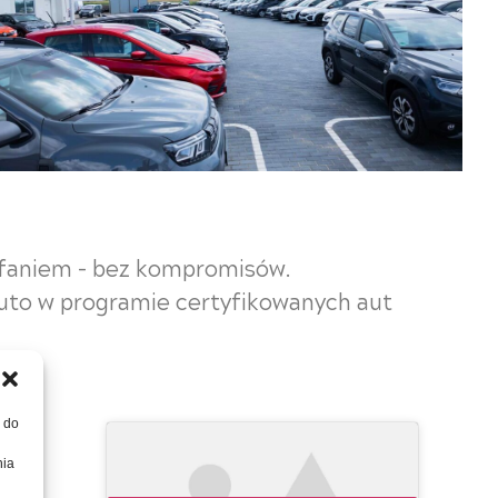
ufaniem – bez kompromisów.
auto w programie certyfikowanych aut
, do
a
nia