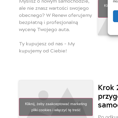
Myślisz o nowym samochodzie,
moż
Kliknij,
ale nie znasz wartości swojego
pliki
obecnego? W Renew oferujemy
bezpłatną i profesjonalną
wycenę Twojego auta.
Ty kupujesz od nas – My
kupujemy od Ciebie!
Krok 
przy
samo
Kliknij, żeby zaakceptować marketing
pliki cookies i włączyć tę treść
Po odku