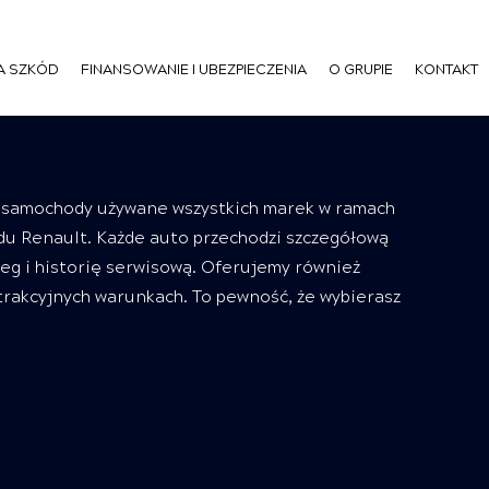
A SZKÓD
FINANSOWANIE I UBEZPIECZENIA
O GRUPIE
KONTAKT
samochody używane wszystkich marek w ramach
du Renault. Każde auto przechodzi szczegółową
eg i historię serwisową. Oferujemy również
trakcyjnych warunkach. To pewność, że wybierasz