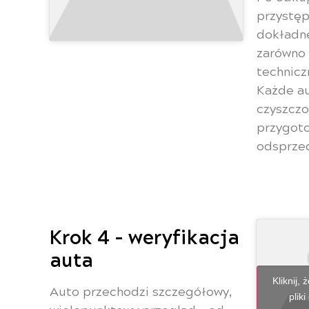
przystę
dokładn
zarówno
technicz
Każde au
czyszczo
przygot
odsprze
Krok 4 - weryfikacja
auta
Kliknij,
Auto przechodzi szczegółowy,
pliki