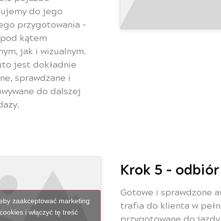
pujemy do jego
ego przygotowania –
 pod kątem
nym, jak i wizualnym.
to jest dokładnie
ne, sprawdzane i
owywane do dalszej
daży.
Krok 5 - odbiór
Gotowe i sprawdzone a
 żeby zaakceptować marketing
trafia do klienta w pełn
 cookies i włączyć tę treść
przygotowane do jazdy