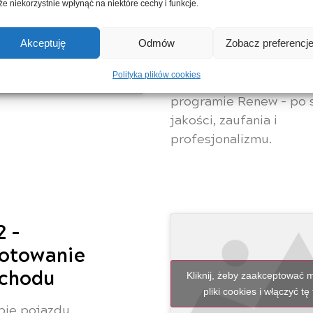
e niekorzystnie wpłynąć na niektóre cechy i funkcje.
 żeby zaakceptować marketing
W programie RENEW z
 cookies i włączyć tę treść
od wyceny Twojego sa
Akceptuję
Odmów
Zobacz preferencj
A to dopiero początek 
Polityka plików cookies
którą wspólnie przech
programie Renew – po 
jakości, zaufania i
profesjonalizmu.
2 -
gotowanie
chodu
Kliknij, żeby zaakceptować 
pliki cookies i włączyć tę
pie pojazdu