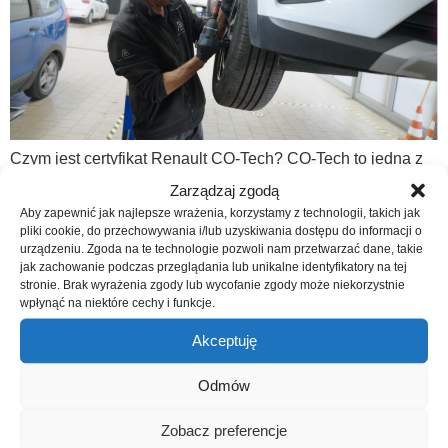
Czym jest certyfikat Renault CO-Tech? CO-Tech to jedna z
najwyższych technicznych certyfikacji oferowanych przez
Zarządzaj zgodą
markę Renault. Nie jest ona dostępna dla wszystkich
Aby zapewnić jak najlepsze wrażenia, korzystamy z technologii, takich jak
mechaników — otrzymują ją wyłącznie specjaliści, którzy
pliki cookie, do przechowywania i/lub uzyskiwania dostępu do informacji o
urządzeniu. Zgoda na te technologie pozwoli nam przetwarzać dane, takie
spełniają rygorystyczne wymagania producenta W naszej
jak zachowanie podczas przeglądania lub unikalne identyfikatory na tej
firmie pracuje dwóch certyfikowanych specjalistów Renault
stronie. Brak wyrażenia zgody lub wycofanie zgody może niekorzystnie
CO-Tech — a zdobycie tego certyfikatu to proces, który
wpłynąć na niektóre cechy i funkcje.
wymaga lat doświadczenia, zaawansowanej wiedzy […]
Akceptuję
Nowa strona Grupy
Odmów
Adamowscy – zgłoś szkodę w
Zobacz preferencje