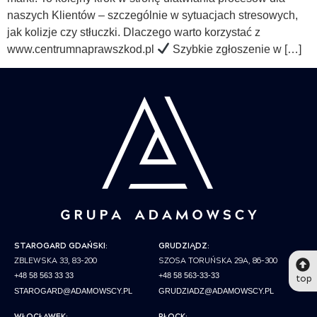
naszych Klientów – szczególnie w sytuacjach stresowych,
jak kolizje czy stłuczki. Dlaczego warto korzystać z
www.centrumnaprawszkod.pl
Szybkie zgłoszenie w […]
STAROGARD GDAŃSKI:
GRUDZIĄDZ:
ZBLEWSKA 33, 83-200
SZOSA TORUŃSKA 29A, 86-300
top
+48 58 563 33 33
+48 58 563-33-33
STAROGARD@ADAMOWSCY.PL
GRUDZIADZ@ADAMOWSCY.PL
WŁOCŁAWEK:
PŁOCK: