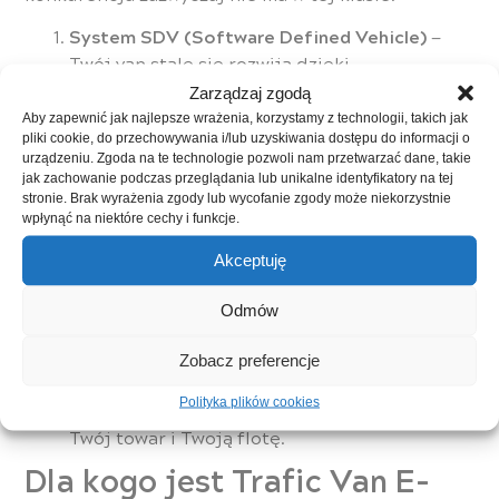
System SDV (Software Defined Vehicle)
—
Twój van stale się rozwija dzięki
aktualizacjom oprogramowania: poprawa
Zarządzaj zgodą
działania, nowe funkcje i lepsza łączność.
Aby zapewnić jak najlepsze wrażenia, korzystamy z technologii, takich jak
pliki cookie, do przechowywania i/lub uzyskiwania dostępu do informacji o
Nowoczesne ekrany i usługi Google
— 12-
urządzeniu. Zgoda na te technologie pozwoli nam przetwarzać dane, takie
calowy ekran centralny z Google Assistant i
jak zachowanie podczas przeglądania lub unikalne identyfikatory na tej
dostępem do aplikacji ułatwia nawigację i
stronie. Brak wyrażenia zgody lub wycofanie zgody może niekorzystnie
wpłynąć na niektóre cechy i funkcje.
organizację pracy bez odrywania wzroku od
drogi.
Akceptuję
Inteligentna nawigacja dostosowana do
biznesu
— system bierze pod uwagę masę auta
Odmów
i teren, by zoptymalizować trasę i zużycie
energii.
Zobacz preferencje
Zaawansowane systemy bezpieczeństwa
—
Polityka plików cookies
nawet do 18 systemów, które chronią Ciebie,
Twój towar i Twoją flotę.
Dla kogo jest Trafic Van E-