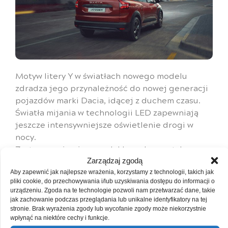
Motyw litery Y w światłach nowego modelu
zdradza jego przynależność do nowej generacji
pojazdów marki Dacia, idącej z duchem czasu.
Światła mijania w technologii LED zapewniają
jeszcze intensywniejsze oświetlenie drogi w
nocy.
Zastosowanie pionowych kloszy lamp z tyłu
pozwoliło na poszerzenie tylnej klapy i uzyskanie
Zarządzaj zgodą
jeszcze lepszego dostępu do bagażnika.
Aby zapewnić jak najlepsze wrażenia, korzystamy z technologii, takich jak
pliki cookie, do przechowywania i/lub uzyskiwania dostępu do informacji o
urządzeniu. Zgoda na te technologie pozwoli nam przetwarzać dane, takie
jak zachowanie podczas przeglądania lub unikalne identyfikatory na tej
WIĘCEJ NA STRONIE
stronie. Brak wyrażenia zgody lub wycofanie zgody może niekorzystnie
PRODUCENTA
wpłynąć na niektóre cechy i funkcje.