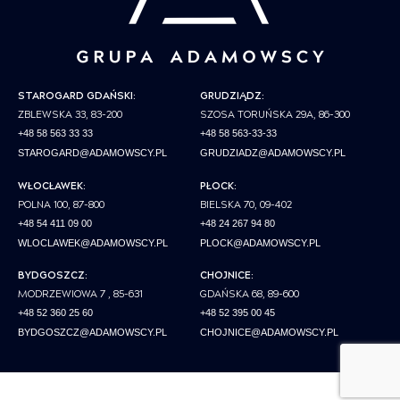
STAROGARD GDAŃSKI:
GRUDZIĄDZ:
ZBLEWSKA 33, 83-200
SZOSA TORUŃSKA 29A, 86-300
+48 58 563 33 33
+48 58 563-33-33
STAROGARD@ADAMOWSCY.PL
GRUDZIADZ@ADAMOWSCY.PL
WŁOCŁAWEK:
PŁOCK:
POLNA 100, 87-800
BIELSKA 70, 09-402
+48 54 411 09 00
+48 24 267 94 80
WLOCLAWEK@ADAMOWSCY.PL
PLOCK@ADAMOWSCY.PL
BYDGOSZCZ:
CHOJNICE:
MODRZEWIOWA 7 , 85-631
GDAŃSKA 68, 89-600
+48 52 360 25 60
+48 52 395 00 45
BYDGOSZCZ@ADAMOWSCY.PL
CHOJNICE@ADAMOWSCY.PL