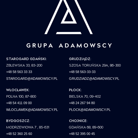
STAROGARD GDAŃSKI:
GRUDZIĄDZ:
ZBLEWSKA 33, 83-200
SZOSA TORUŃSKA 29A, 86-300
+48 58 563 33 33
+48 58 563-33-33
STAROGARD@ADAMOWSCY.PL
GRUDZIADZ@ADAMOWSCY.PL
WŁOCŁAWEK:
PŁOCK:
POLNA 100, 87-800
BIELSKA 70, 09-402
+48 54 411 09 00
+48 24 267 94 80
WLOCLAWEK@ADAMOWSCY.PL
PLOCK@ADAMOWSCY.PL
BYDGOSZCZ:
CHOJNICE:
MODRZEWIOWA 7 , 85-631
GDAŃSKA 68, 89-600
+48 52 360 25 60
+48 52 395 00 45