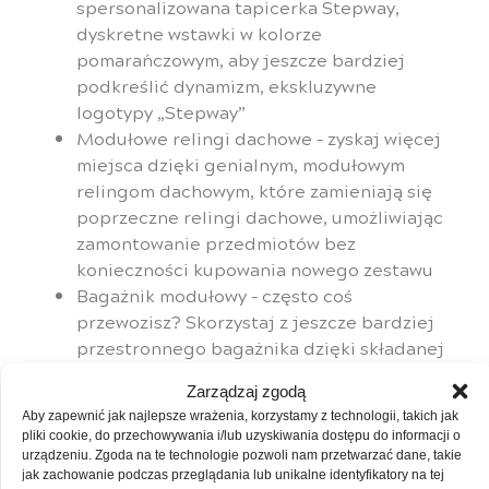
spersonalizowana tapicerka Stepway,
dyskretne wstawki w kolorze
pomarańczowym, aby jeszcze bardziej
podkreślić dynamizm, ekskluzywne
logotypy „Stepway”
Modułowe relingi dachowe – zyskaj więcej
miejsca dzięki genialnym, modułowym
relingom dachowym, które zamieniają się
poprzeczne relingi dachowe, umożliwiając
zamontowanie przedmiotów bez
konieczności kupowania nowego zestawu
Bagażnik modułowy – często coś
przewozisz? Skorzystaj z jeszcze bardziej
przestronnego bagażnika dzięki składanej
kanapie tylnej.
Zarządzaj zgodą
Podwyższony prześwit – dzięki
Aby zapewnić jak najlepsze wrażenia, korzystamy z technologii, takich jak
podwyższonemu prześwitowi, z łatwością
pliki cookie, do przechowywania i/lub uzyskiwania dostępu do informacji o
pokonasz różne rodzaje nawierzchni za
urządzeniu. Zgoda na te technologie pozwoli nam przetwarzać dane, takie
kierownicą Twojego Sandero Stepway.
jak zachowanie podczas przeglądania lub unikalne identyfikatory na tej