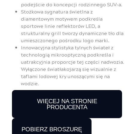
podejście do koncepcji rodzinnego SUV-a.
Stożkowa sygnatura świetlna z
diamentowym motywem podkreśla
sportowe linie reflektorów LED, a
strukturalny grill tworzy dynamiczne tło dla
umieszczonego pośrodku logo marki.
Innowacyjna stylistyka tylnych świateł z
technologią mikrooptyczną podkreśla i
uatrakcyjnia proporcje tej części nadwozia.
Wyłączone światłakojarzą się wizualnie z
taflami lodowej kry unoszącymi się na
wodzie.
WIĘCEJ NA STRONIE
PRODUCENTA
POBIERZ BROSZURĘ