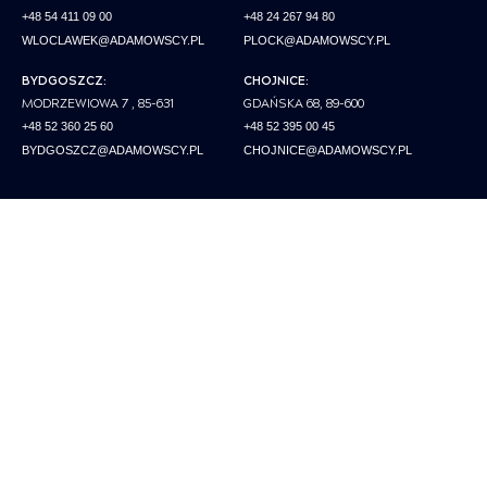
+48 54 411 09 00
+48 24 267 94 80
WLOCLAWEK@ADAMOWSCY.PL
PLOCK@ADAMOWSCY.PL
BYDGOSZCZ:
CHOJNICE:
MODRZEWIOWA 7 , 85-631
GDAŃSKA 68, 89-600
+48 52 360 25 60
+48 52 395 00 45
BYDGOSZCZ@ADAMOWSCY.PL
CHOJNICE@ADAMOWSCY.PL