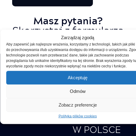
Masz pytania?
Skorzystaj z formularza
poniżej!
Zarządzaj zgodą
Aby zapewnić jak najlepsze wrażenia, korzystamy z technologii, takich jak pliki
do przechowywania i/lub uzyskiwania dostępu do informacji o urządzeniu. Zgo
technologie pozwoli nam przetwarzać dane, takie jak zachowanie podczas
przeglądania lub unikalne identyfikatory na tej stronie. Brak wyrażenia zgody l
wycofanie zgody może niekorzystnie wpłynąć na niektóre cechy i funkcje.
KOMPLEKSO
Akceptuję
OBSŁUGA
Odmów
MOTORYZAC
W 6
Zobacz preferencje
LOKALIZACJA
Polityka plików cookies
W POLSCE