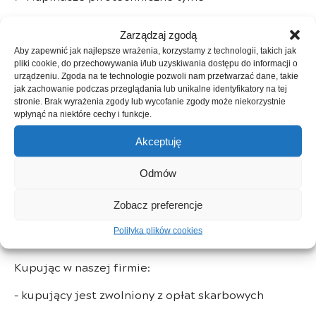
➤ System kontroli ciśnienia w oponach
Zarządzaj zgodą
➤ Aluminiowe felgi 17″ tergan
Aby zapewnić jak najlepsze wrażenia, korzystamy z technologii, takich jak
pliki cookie, do przechowywania i/lub uzyskiwania dostępu do informacji o
➤ Osłony nadwozia
urządzeniu. Zgoda na te technologie pozwoli nam przetwarzać dane, takie
jak zachowanie podczas przeglądania lub unikalne identyfikatory na tej
➤ Dach standardowy
stronie. Brak wyrażenia zgody lub wycofanie zgody może niekorzystnie
wpłynąć na niektóre cechy i funkcje.
➤ Zderzaki w kolorze nadwozia
Akceptuję
➤ Antena shark
Odmów
➤ Relingi dachowe
Zobacz preferencje
➤ Lusterka w kolorze szary megalith
Polityka plików cookies
———-
Kupując w naszej firmie:
– kupujący jest zwolniony z opłat skarbowych