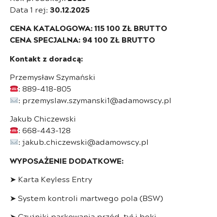
Data 1 rej:
30.12.2025
CENA KATALOGOWA: 115 100 ZŁ BRUTTO
CENA SPECJALNA: 94 100 ZŁ BRUTTO
Kontakt z doradcą:
Przemysław Szymański
: 889-418-805
: przemyslaw.szymanski1@adamowscy.pl
Jakub Chiczewski
: 668-443-128
: jakub.chiczewski@adamowscy.pl
WYPOSAŻENIE DODATKOWE:
➤ Karta Keyless Entry
➤ System kontroli martwego pola (BSW)
➤ Czujniki parkowania przód, tył i boki