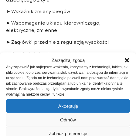
➤ Wskaźnik zmiany biegów
➤ Wspomaganie układu kierowniczego,
elektryczne, zmienne
➤ Zagłówki przednie z regulacją wysokości
➤ Zagłówki tylne trzy, wysuwane
Zarządzaj zgodą
➤ Zamek centralny
Aby zapewnić jak najlepsze wrażenia, korzystamy z technologii, takich jak
pliki cookie, do przechowywania i/lub uzyskiwania dostępu do informacji o
➤ Zestaw wskaźników TFT 7cali – kolorowy
urządzeniu. Zgoda na te technologie pozwoli nam przetwarzać dane, takie
jak zachowanie podczas przeglądania lub unikalne identyfikatory na tej
➤ eCall – połączenie alarmowe
stronie. Brak wyrażenia zgody lub wycofanie zgody może niekorzystnie
wpłynąć na niektóre cechy i funkcje.
➤ Światła automatyczne, wycieraczki automatyczne
Akceptuję
➤ Światła do jazdy dziennej LED
Odmów
➤ Światła przeciwmgielne LED
Zobacz preferencje
———-