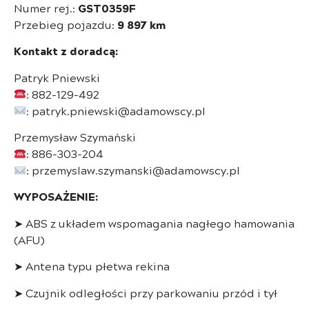
Numer rej.:
GST0359F
Przebieg pojazdu:
9 897 km
Kontakt z doradcą:
Patryk Pniewski
: 882-129-492
: patryk.pniewski@adamowscy.pl
Przemysław Szymański
: 886-303-204
: przemyslaw.szymanski@adamowscy.pl
WYPOSAŻENIE:
➤ ABS z układem wspomagania nagłego hamowania
(AFU)
➤ Antena typu płetwa rekina
➤ Czujnik odległości przy parkowaniu przód i tył