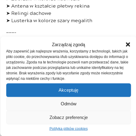
➤ Antena w kształcie płetwy rekina
➤ Relingi dachowe
➤ Lusterka w kolorze szary megalith
———-
Kupując w naszej firmie:
Zarządzaj zgodą
Aby zapewnić jak najlepsze wrażenia, korzystamy z technologii, takich jak
– kupujący jest zwolniony z opłat skarbowych
pliki cookie, do przechowywania i/lub uzyskiwania dostępu do informacji o
– istnieje możliwość zostawienia starego
urządzeniu. Zgoda na te technologie pozwoli nam przetwarzać dane, takie
jak zachowanie podczas przeglądania lub unikalne identyfikatory na tej
samochodu w rozliczeniu ( zamiana )
stronie. Brak wyrażenia zgody lub wycofanie zgody może niekorzystnie
– możliwość skorzystania z systemu gwarancyjnego
wpłynąć na niektóre cechy i funkcje.
oraz korzystnego finansowania
Akceptuję
– możliwość sprawdzenia samochodu przed
zakupem pod względem technicznym oraz
Odmów
prawnym
———-
Zobacz preferencje
Atrakcyjne systemy finansowania pojazdu:
Polityka plików cookies