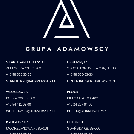
STAROGARD GDAŃSKI:
GRUDZIĄDZ:
ZBLEWSKA 33, 83-200
SZOSA TORUŃSKA 29A, 86-300
+48 58 563 33 33
+48 58 563-33-33
STAROGARD@ADAMOWSCY.PL
GRUDZIADZ@ADAMOWSCY.PL
WŁOCŁAWEK:
PŁOCK:
POLNA 100, 87-800
BIELSKA 70, 09-402
+48 54 411 09 00
+48 24 267 94 80
WLOCLAWEK@ADAMOWSCY.PL
PLOCK@ADAMOWSCY.PL
BYDGOSZCZ:
CHOJNICE:
MODRZEWIOWA 7 , 85-631
GDAŃSKA 68, 89-600