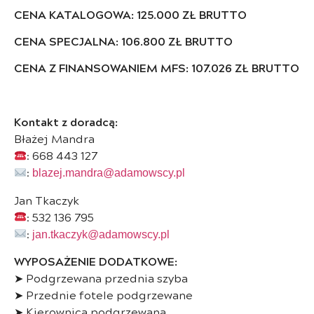
CENA KATALOGOWA: 125.000 ZŁ BRUTTO
CENA SPECJALNA: 106.800 ZŁ BRUTTO
CENA Z FINANSOWANIEM MFS: 107.026 ZŁ BRUTTO
Kontakt z doradcą:
Błażej Mandra
: 668 443 127
:
blazej.mandra@adamowscy.pl
Jan Tkaczyk
: 532 136 795
:
jan.tkaczyk@adamowscy.pl
WYPOSAŻENIE DODATKOWE:
➤ Podgrzewana przednia szyba
➤ Przednie fotele podgrzewane
➤ Kierownica podgrzewana