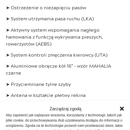
➤ Ostrzeżenie o niezapięciu pasów
➤ System utrzymania pasa ruchu (LKA)
➤ Aktywny system wspomagania nagłego
hamowania z funkcją wykrywania pieszych,
rowerzystów (AEBS)
➤ System kontroli zmęczenia kierowcy (UTA)
➤ Aluminiowe obręcze kół 16″ – wzór MAHALIA
czarne
➤ Przyciemniane tylne szyby
➤ Antena w kształcie płetwy rekina
➤ Modułowe relingi dachowe
Zarządzaj zgodą
Aby zapewnić jak najlepsze wrażenia, korzystamy z technologii, takich jak
➤ Oklejenie dla Extreme
pliki cookie, do przechowywania i/lub uzyskiwania dostępu do informacji o
urządzeniu. Zgoda na te technologie pozwoli nam przetwarzać dane, takie
➤ Lusterka boczne lakierowane w kolorystyce