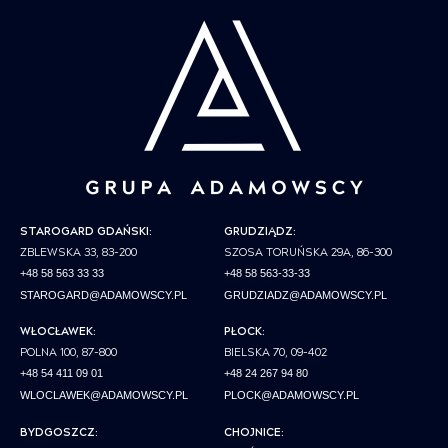
STAROGARD GDAŃSKI:
GRUDZIĄDZ:
ZBLEWSKA 33, 83-200
SZOSA TORUŃSKA 29A, 86-300
+48 58 563 33 33
+48 58 563-33-33
STAROGARD@ADAMOWSCY.PL
GRUDZIADZ@ADAMOWSCY.PL
WŁOCŁAWEK:
PŁOCK:
POLNA 100, 87-800
BIELSKA 70, 09-402
+48 54 411 09 01
+48 24 267 94 80
WLOCLAWEK@ADAMOWSCY.PL
PLOCK@ADAMOWSCY.PL
BYDGOSZCZ:
CHOJNICE: