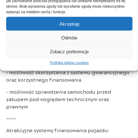
jak zachowanie podczas przeglądania lub unikalne identyfikatory na tej
Extreme
stronie. Brak wyrażenia zgody lub wycofanie zgody może niekorzystnie
wpłynąć na niektóre cechy i funkcje.
———-
Akceptuję
Kupując w naszej firmie:
Odmów
– kupujący jest zwolniony z opłat skarbowych
Zobacz preferencje
– istnieje możliwość zostawienia starego
samochodu w rozliczeniu ( zamiana )
Polityka plików cookies
– możliwość skorzystania z systemu gwarancyjnego
oraz korzystnego finansowania
– możliwość sprawdzenia samochodu przed
zakupem pod względem technicznym oraz
prawnym
———-
Atrakcyjne systemy finansowania pojazdu: