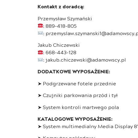
Kontakt z doradcą:
Przemysław Szymański
: 889-418-805
: przemyslaw.szymanski1@adamowscy.p
Jakub Chiczewski
: 668-443-128
: jakub.chiczewski@adamowscy.pl
DODATKOWE WYPOSAŻENIE:
➤ Podgrzewane fotele przednie
➤ Czujniki parkowania przód i tył
➤ System kontroli martwego pola
KATALOGOWE WYPOSAŻENIE:
➤ System multimedialny Media Display 8” 
➤ Komputer pokładowy