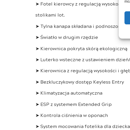
moż
➤ Fotel kierowcy z regulacją wysokości b
stolikami lot.
➤ Tylna kanapa składana i podnoszona w u
➤ Światło w drugim rzędzie
➤ Kierownica pokryta skórą ekologiczną
➤ Luterko wsteczne z ustawieniem dzień
➤ Kierownica z regulacją wysokości i głę
➤ Bezkluczykowy dostęp Keyless Entry
➤ Klimatyzacja automatyczna
➤ ESP z systemem Extended Grip
➤ Kontrola ciśnienia w oponach
➤ System mocowania fotelika dla dziecka