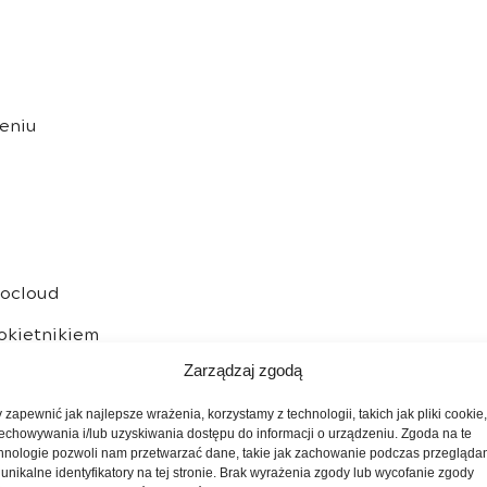
eniu
rocloud
okietnikiem
Zarządzaj zgodą
ie z włącznikiem impulsowym po stronie kierowcy
 zapewnić jak najlepsze wrażenia, korzystamy z technologii, takich jak pliki cookie
echowywania i/lub uzyskiwania dostępu do informacji o urządzeniu. Zgoda na te
nie, podgrzewane z czujnikiem temperatury
hnologie pozwoli nam przetwarzać dane, takie jak zachowanie podczas przegląda
 unikalne identyfikatory na tej stronie. Brak wyrażenia zgody lub wycofanie zgody