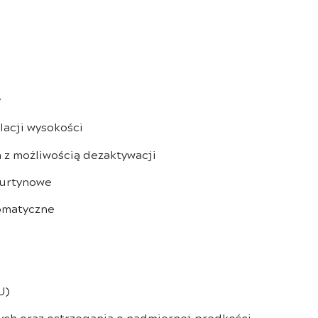
y
acji wysokości
 z możliwością dezaktywacji
kurtynowe
tomatyczne
U)
ch oraz ostrzegania o nadmiernej prędkości