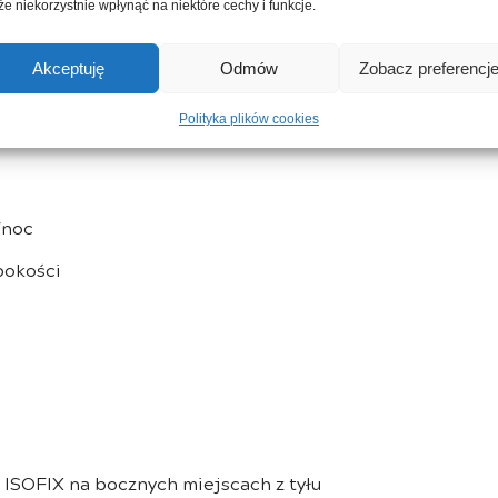
e niekorzystnie wpłynąć na niektóre cechy i funkcje.
ez podłokietnika, oparcia przednich foteli ze
Akceptuję
Odmów
Zobacz preferencj
kładzie 1/3-2/3
Polityka plików cookies
/noc
bokości
 ISOFIX na bocznych miejscach z tyłu