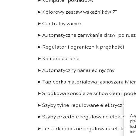
➤ Kolorowy zestaw wskaźników 7″
➤ Centralny zamek
➤ Automatyczne zamykanie drzwi po rusz
➤ Regulator i ogranicznik prędkości
➤ Kamera cofania
➤ Automatyczny hamulec ręczny
➤ Tapicerka materiałowa jasnoszara Mic
➤ Środkowa konsola ze schowkiem i podł
➤ Szyby tylne regulowane elektrycznie
➤ Szyby przednie regulowane elektryczn
Aby
prz
➤ Lusterka boczne regulowane elektrycz
tec
lub