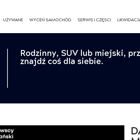
UŻYWANE
WYCEŃ SAMOCHÓD
SERWIS I CZĘSCI
LIKWIDACJ
Rodzinny, SUV lub miejski, pr
znajdź coś dla siebie.
D