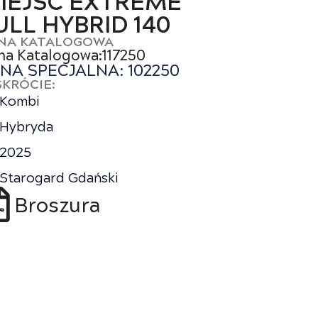
IEJSC EXTREME
ULL HYBRID 140
NA KATALOGOWA
na Katalogowa:117250
NA SPECJALNA: 102250
SKRÓCIE:
Kombi
Hybryda
2025
Starogard Gdański
Broszura