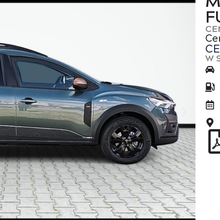
M
F
CE
Ce
CE
W 