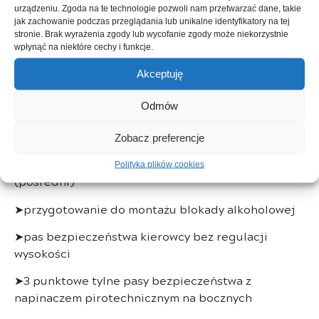
➤system rozpoznawania znaków drogowych oraz
urządzeniu. Zgoda na te technologie pozwoli nam przetwarzać dane, takie
jak zachowanie podczas przeglądania lub unikalne identyfikatory na tej
ostrzegania o nadmiernej prędkości
stronie. Brak wyrażenia zgody lub wycofanie zgody może niekorzystnie
wpłynąć na niektóre cechy i funkcje.
➤system utrzymania pasa ruchu (LKA)
Akceptuję
➤system kontroli martwego pola
Odmów
➤ESP z systemem wspomagania ruszania pod górę
➤ostrzeżenie o bezpiecznej odległości
Zobacz preferencje
➤system monitorowania ciśnienia w oponach
Polityka plików cookies
(pośredni)
➤przygotowanie do montażu blokady alkoholowej
➤pas bezpieczeństwa kierowcy bez regulacji
wysokości
➤3 punktowe tylne pasy bezpieczeństwa z
napinaczem pirotechnicznym na bocznych