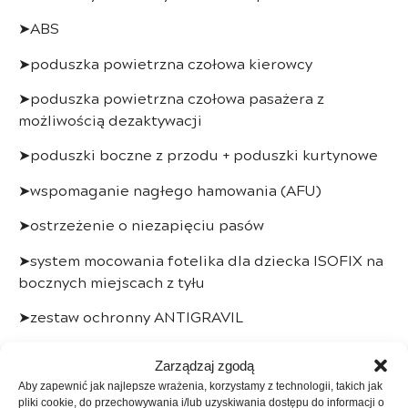
➤ABS
➤poduszka powietrzna czołowa kierowcy
➤poduszka powietrzna czołowa pasażera z
możliwością dezaktywacji
➤poduszki boczne z przodu + poduszki kurtynowe
➤wspomaganie nagłego hamowania (AFU)
➤ostrzeżenie o niezapięciu pasów
➤system mocowania fotelika dla dziecka ISOFIX na
bocznych miejscach z tyłu
➤zestaw ochronny ANTIGRAVIL
➤napinacz tylnego pasa bezpieczeństwa
Zarządzaj zgodą
➤funkcja połączenia alarmowego e-Call
Aby zapewnić jak najlepsze wrażenia, korzystamy z technologii, takich jak
pliki cookie, do przechowywania i/lub uzyskiwania dostępu do informacji o