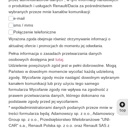
o produktach i usługach Renault/Dacia za pośrednictwem
wybranych przeze mnie kanałów komunikacji:
e-mail
sms / mms
Połączenie telefoniczne
Wyrażona zgoda obejmuje również otrzymywanie informacji o
aktualnej ofercie i promocjach do momentu jej odwołania.
Pełna informacja o zasadach przetwarzania danych
osobowych dostępna jest
tutaj
.
Udzielenie powyższych zgód jest w pełni dobrowolne. Mogą
Państwo w dowolnym momencie wycofać każdą udzieloną
zgodę. Wycofanie zgody może nastąpić dowolnym wybranym
kanałem komunikacji lub przy użyciu tego samego
formularza Wycofanie zgody nie wpływa na zgodność z
prawem przetwarzania danych, którego dokonano na
podstawie zgody przed jej wycofaniem.
* współadministratorami danych podanych przeze mnie w
top
treści formularza będą: Adamowscy sp. z o.o., Adamowscy
Group sp. z o.o., Przedsiębiorstwo Wielobranżowe "UNI-
CAR" s.a., Renault Polska sp. z o.o. oraz Renault SAS z