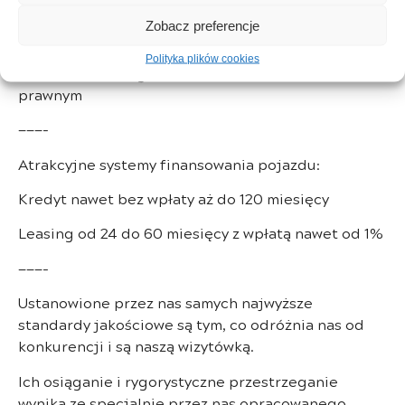
oraz korzystnego finansowania
Zobacz preferencje
– możliwość sprawdzenia samochodu przed
Polityka plików cookies
zakupem pod względem technicznym oraz
prawnym
———-
Atrakcyjne systemy finansowania pojazdu:
Kredyt nawet bez wpłaty aż do 120 miesięcy
Leasing od 24 do 60 miesięcy z wpłatą nawet od 1%
———-
Ustanowione przez nas samych najwyższe
standardy jakościowe są tym, co odróżnia nas od
konkurencji i są naszą wizytówką.
Ich osiąganie i rygorystyczne przestrzeganie
wynika ze specjalnie przez nas opracowanego