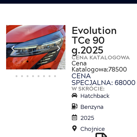
Evolution
TCe 90
g.2025
CENA KATALOGOWA
Cena
Katalogowa:78500
CENA
SPECJALNA: 68000
W SKRÓCIE:
Hatchback
Benzyna
2025
Chojnice