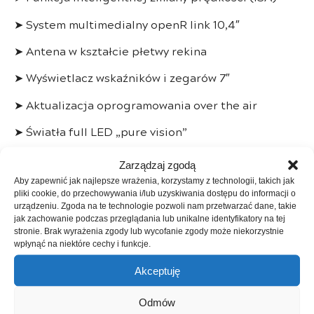
➤
System multimedialny openR link 10,4″
➤
Antena w kształcie płetwy rekina
➤
Wyświetlacz wskaźników i zegarów 7″
➤
Aktualizacja oprogramowania over the air
➤
Światła full LED „pure vision”
➤
Światła do jazdy dziennej LED
Zarządzaj zgodą
Aby zapewnić jak najlepsze wrażenia, korzystamy z technologii, takich jak
———-
pliki cookie, do przechowywania i/lub uzyskiwania dostępu do informacji o
urządzeniu. Zgoda na te technologie pozwoli nam przetwarzać dane, takie
Kupując w naszej firmie:
jak zachowanie podczas przeglądania lub unikalne identyfikatory na tej
stronie. Brak wyrażenia zgody lub wycofanie zgody może niekorzystnie
– kupujący jest zwolniony z opłat skarbowych
wpłynąć na niektóre cechy i funkcje.
– istnieje możliwość zostawienia starego
Akceptuję
samochodu w rozliczeniu (zamiana)
Odmów
– możliwość skorzystania z systemu gwarancyjnego