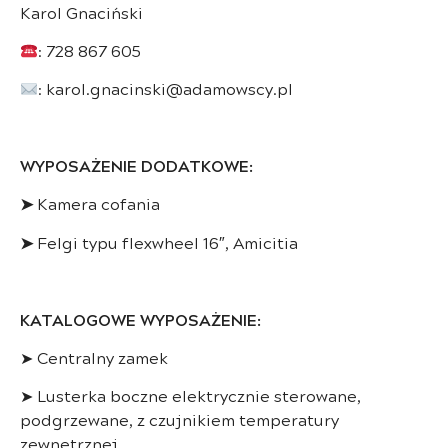
Karol Gnaciński
: 728 867 605
: karol.gnacinski@adamowscy.pl
WYPOSAŻENIE DODATKOWE:
➤
Kamera cofania
➤
Felgi typu flexwheel 16″, Amicitia
KATALOGOWE WYPOSAŻENIE:
➤
Centralny zamek
➤
Lusterka boczne elektrycznie sterowane,
podgrzewane, z czujnikiem temperatury
zewnętrznej