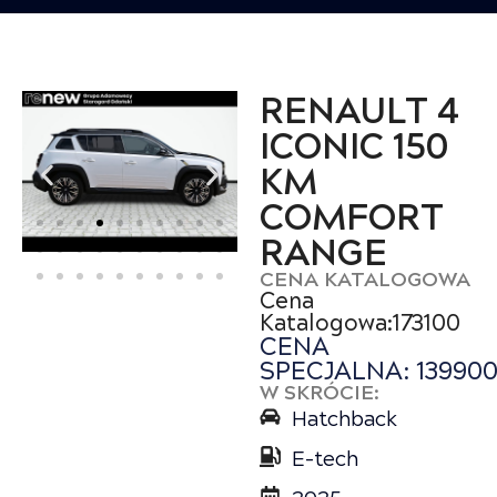
RENAULT 4
ICONIC 150
KM
COMFORT
RANGE
CENA KATALOGOWA
Cena
Katalogowa:173100
CENA
SPECJALNA: 13990
W SKRÓCIE:
Hatchback
E-tech
2025