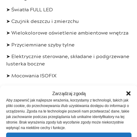
➤ Światła FULL LED
➤ Czujnik deszczu i zmierzchu
➤ Wielokolorowe oświetlenie ambientowe wnętrza
➤ Przyciemniane szyby tylne
➤ Elektrycznie sterowane, składane i podgrzewane
lusterka boczne
➤ Mocowania ISOFIX
➤ Kabel do ładowania Mode 3 Typ 2 6,5 m
Zarządzaj zgodą
➤ Ładowarka pokładowa AC 11 kW + szybkie
Aby zapewnić jak najlepsze wrażenia, korzystamy z technologii, takich jak
ładowanie DC 100 kW
pliki cookie, do przechowywania i/lub uzyskiwania dostępu do informacji o
urządzeniu. Zgoda na te technologie pozwoli nam przetwarzać dane, takie
———
jak zachowanie podczas przeglądania lub unikalne identyfikatory na tej
stronie. Brak wyrażenia zgody lub wycofanie zgody może niekorzystnie
wpłynąć na niektóre cechy i funkcje.
Kupując w naszej firmie: