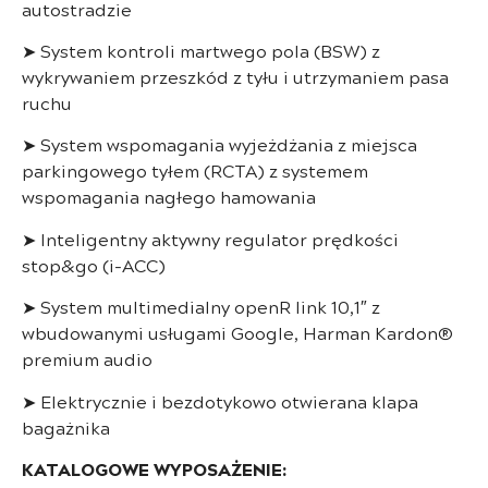
autostradzie
➤ System kontroli martwego pola (BSW) z
wykrywaniem przeszkód z tyłu i utrzymaniem pasa
ruchu
➤ System wspomagania wyjeżdżania z miejsca
parkingowego tyłem (RCTA) z systemem
wspomagania nagłego hamowania
➤ Inteligentny aktywny regulator prędkości
stop&go (i-ACC)
➤ System multimedialny openR link 10,1″ z
wbudowanymi usługami Google, Harman Kardon®
premium audio
➤ Elektrycznie i bezdotykowo otwierana klapa
bagażnika
KATALOGOWE WYPOSAŻENIE: