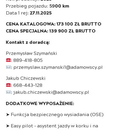
Przebieg pojazdu:
59
00 km
Data 1 rej:
27.11.2025
CENA KATALOGOWA: 173 100 ZŁ BRUTTO
CENA SPECJALNA: 139 900 ZŁ BRUTTO
Kontakt z doradcą:
Przemysław Szymański
: 889-418-805
: przemyslaw.szymanski1@adamowscy.pl
Jakub Chiczewski
: 668-443-128
: jakub.chiczewski@adamowscy.pl
DODATKOWE WYPOSAŻENIE:
➤ Funkcja bezpiecznego wysiadania (OSE)
➤ Easy pilot – asystent jazdy w korku i na