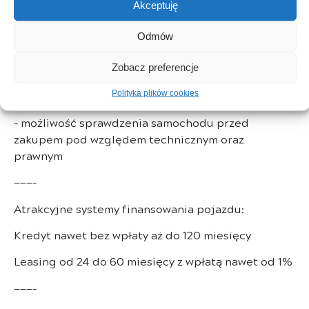
Akceptuję
– kupujący jest zwolniony z opłat skarbowych
– istnieje możliwość zostawienia starego
Odmów
samochodu w rozliczeniu ( zamiana )
Zobacz preferencje
– możliwość skorzystania z systemu gwarancyjnego
oraz korzystnego finansowania
Polityka plików cookies
– możliwość sprawdzenia samochodu przed
zakupem pod względem technicznym oraz
prawnym
———-
Atrakcyjne systemy finansowania pojazdu:
Kredyt nawet bez wpłaty aż do 120 miesięcy
Leasing od 24 do 60 miesięcy z wpłatą nawet od 1%
———-