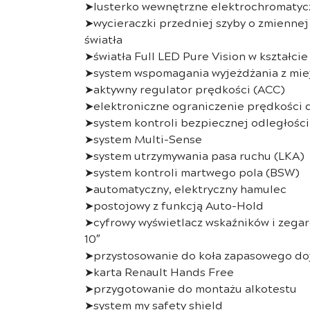
➤lusterko wewnętrzne elektrochromaty
➤wycieraczki przedniej szyby o zmiennej 
światła
➤światła Full LED Pure Vision w kształcie 
➤system wspomagania wyjeżdżania z mie
➤aktywny regulator prędkości (ACC)
➤elektroniczne ograniczenie prędkości 
➤system kontroli bezpiecznej odległośc
➤system Multi-Sense
➤system utrzymywania pasa ruchu (LKA)
➤system kontroli martwego pola (BSW)
➤automatyczny, elektryczny hamulec
➤postojowy z funkcją Auto-Hold
➤cyfrowy wyświetlacz wskaźników i zega
10″
➤przystosowanie do koła zapasowego d
➤karta Renault Hands Free
➤przygotowanie do montażu alkotestu
➤system my safety shield