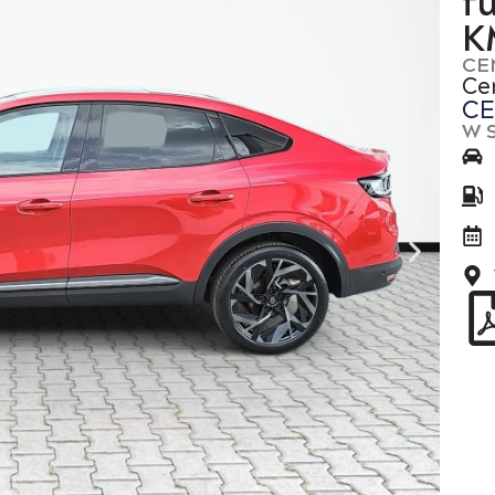
f
K
CE
Ce
CE
W 