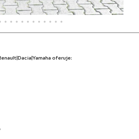
enault|Dacia|Yamaha oferuje:
O