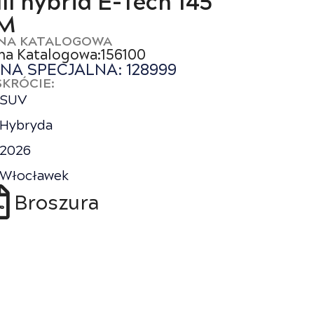
ull hybrid E-Tech 145
M
NA KATALOGOWA
na Katalogowa:156100
NA SPECJALNA: 128999
SKRÓCIE:
SUV
Hybryda
2026
Włocławek
Broszura