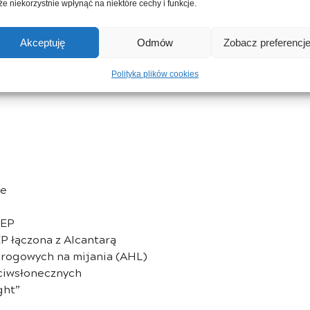
e niekorzystnie wpłynąć na niektóre cechy i funkcje.
e, składane oraz podgrzewane
,
Akceptuję
Odmów
Zobacz preferencj
ie 1/3-2/3
Polityka plików cookies
ne
TEP
P łączona z Alcantarą
drogowych na mijania (AHL)
ciwsłonecznych
ght”