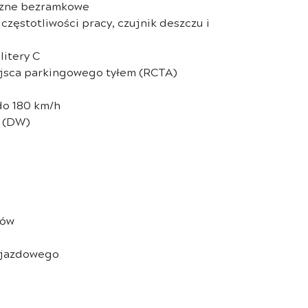
czne bezramkowe
częstotliwości pracy, czujnik deszczu i
litery C
jsca parkingowego tyłem (RCTA)
do 180 km/h
i (DW)
rów
ojazdowego