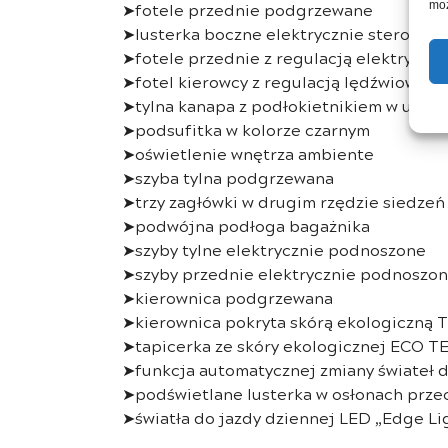
➤fotele przednie podgrzewane
moż
➤lusterka boczne elektrycznie sterowan
➤fotele przednie z regulacją elektryczną
➤fotel kierowcy z regulacją lędźwiową
➤tylna kanapa z podłokietnikiem w układz
➤podsufitka w kolorze czarnym
➤oświetlenie wnętrza ambiente
➤szyba tylna podgrzewana
➤trzy zagłówki w drugim rzędzie siedzeń
➤podwójna podłoga bagażnika
➤szyby tylne elektrycznie podnoszone
➤szyby przednie elektrycznie podnoszo
➤kierownica podgrzewana
➤kierownica pokryta skórą ekologiczną 
➤tapicerka ze skóry ekologicznej ECO TE
➤funkcja automatycznej zmiany świateł 
➤podświetlane lusterka w osłonach prze
➤światła do jazdy dziennej LED „Edge Li