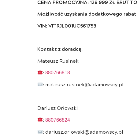
CENA
PROMOCYJNA: 128 999 ZŁ BRUTT
Możliwość uzyskania dodatkowego rabatu 
VIN: VF1RJL001UC561753
Kontakt z doradcą:
Mateusz Rusinek
:
880766818
: mateusz.rusinek@adamowscy.pl
Dariusz Orłowski
:
880766824
: dariusz.orlowski@adamowscy.pl