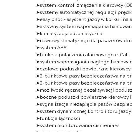
➤system kontroli zmęczenia kierowcy (
➤systemy automatycznej regulacji prędk
➤easy pilot – asystent jazdy w korku i na 
➤aktywny system wspomagania hamowania 
➤klimatyzacja automatyczna
➤nawiewy klimatyzacji dla pasażerów dr
➤system ABS
➤funkcja połączenia alarmowego e-Call
➤system wspomagania nagłego hamowan
➤czołowe poduszki powietrzne kierowcy 
➤3-punktowe pasy bezpieczeństwa na pr
➤3-punktowe pasy bezpieczeństwa na prz
➤możliwość ręcznej dezaktywacji podusz
➤boczne poduszki powietrzne kierowcy i
➤sygnalizacja niezapięcia pasów bezpie
➤system dynamicznej kontroli toru jazdy
➤funkcja łączności
➤system monitorowania ciśnienia w