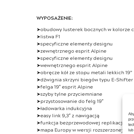
WYPOSAŻENIE:
➤obudowy lusterek bocznych w kolorze 
➤listwa F1
➤specyficzne elementy designu
➤zewnętrznego esprit Alpine
➤specyficzne elementy designu
➤wewnętrznego esprit Alpine
➤obręcze kół ze stopu metali lekkich 19”
➤dźwignia skrzyni biegów typu E-Shifter
➤felga 19″ esprit Alpine
➤szyby tylne przyciemniane
➤przystosowanie do felg 19″
➤ładowarka indukcyjna
➤easy link 9,3″ z nawigacją
Aby
prz
➤funkcja bezprzewodowej replikacji sma
tec
➤mapa Europy w wersji rozszerzonej
lub