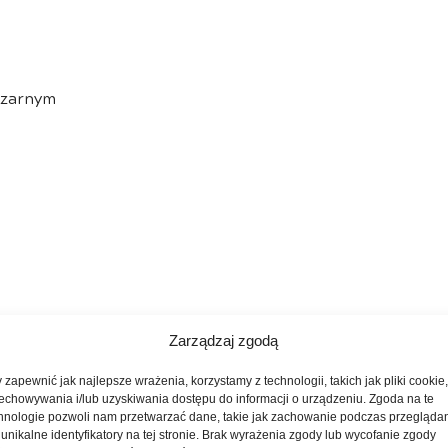
czarnym
Zarządzaj zgodą
 zapewnić jak najlepsze wrażenia, korzystamy z technologii, takich jak pliki cookie
echowywania i/lub uzyskiwania dostępu do informacji o urządzeniu. Zgoda na te
rtfona Android Auto i Apple Carplay
hnologie pozwoli nam przetwarzać dane, takie jak zachowanie podczas przegląda
 unikalne identyfikatory na tej stronie. Brak wyrażenia zgody lub wycofanie zgody