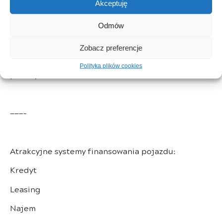
samochodu w rozliczeniu ( zamiana )
Akceptuję
– możliwość skorzystania z systemu gwarancyjnego
Odmów
oraz korzystnego finansowania
Zobacz preferencje
– możliwość sprawdzenia samochodu przed
zakupem pod względem technicznym oraz
Polityka plików cookies
prawnym
———-
Atrakcyjne systemy finansowania pojazdu:
Kredyt
Leasing
Najem