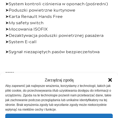
➤System kontroli ciśnienia w oponach (pośredni)
➤Poduszki powietrzne kurtynowe
➤Karta Renault Hands Free
➤My safety switch
➤Mocowania ISOFIX
➤Dezaktywacja poduszki powietrznej pasażera
➤System E-call
➤Sygnał niezapiętych pasów bezpieczeństwa
———-
Zarządzaj zgodą
Aby zapewnić jak najlepsze wrażenia, korzystamy z technologii, takich jak
pliki cookie, do przechowywania i/lub uzyskiwania dostępu do informacji o
Kupując w naszej firmie:
urządzeniu. Zgoda na te technologie pozwoli nam przetwarzać dane, takie
jak zachowanie podczas przeglądania lub unikalne identyfikatory na tej
– kupujący jest zwolniony z opłat skarbowych
stronie. Brak wyrażenia zgody lub wycofanie zgody może niekorzystnie
wpłynąć na niektóre cechy i funkcje.
– istnieje możliwość zostawienia starego