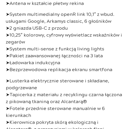
➤Antena w kształcie płetwy rekina
➤System multimedialny openR link 10,1″ z wbud.
usługami Google, Arkamys classic, 6 głośników
➤2 gniazda USB-C z przodu
➤10,25″ kolorowy, cyfrowy wyświetlacz wskaźników i
zegarów
➤System multi-sense z funkcją living lights
➤Pakiet zaawansowanej łączności na 3 lata
➤Ładowarka indukcyjna
➤Bezprzewodowa replikacja ekranu smartfona
➤Lusterka elektrycznie sterowane i składane,
podgrzewane
➤Tapicerka z materiału z recyklingu czarna łączona
z pikowaną tkaniną oraz Alcantarą®
➤Fotele przednie sterowane manualnie w 6
kierunkach
➤Kierownica pokryta skórą ekologiczną i
Alcantarą®, z przeszyciami w kolorach flagi