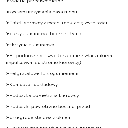
➤Światła przeciwmgielne
➤system utrzymania pasa ruchu
➤Fotel kierowcy z mech. regulacją wysokości
➤burty aluminiowe boczne i tylna
➤skrzynia aluminiowa
➤El. podnoszenie szyb (przednie z włącznikiem
impulsowym po stronie kierowcy)
➤Felgi stalowe 16 z ogumieniem
➤Komputer pokładowy
➤Poduszka powietrzna kierowcy
➤Poduszki powietrzne boczne, przód
➤przegroda stalowa z oknem
➤Chromowana końcówka rury wydechowej