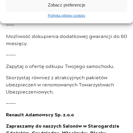
Zobacz preferencje
któremu podlega każdy samochód zanim trafi do
sprzedaży.
Polityka plików cookies
———
Możliwość dokupienia dodatkowej gwarancji do 60
miesięcy.
———-
Zapytaj o ofertę odkupu Twojego samochodu.
Skorzystaj również z atrakcyjnych pakietów
ubezpieczeń w renomowanych Towarzystwach
Ubezpieczeniowych.
———-
Renault Adamowscy Sp. z.o.o
Zapraszamy do naszych Salonów w Starogardzie
Gdańskim, Grudziądzu, Włocławku, Płocku,