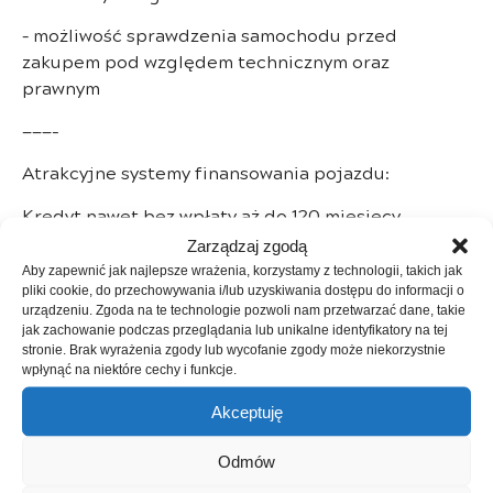
– możliwość sprawdzenia samochodu przed
zakupem pod względem technicznym oraz
prawnym
———-
Atrakcyjne systemy finansowania pojazdu:
Kredyt nawet bez wpłaty aż do 120 miesięcy
Zarządzaj zgodą
Leasing od 24 do 60 miesięcy z wpłatą nawet od 1%
Aby zapewnić jak najlepsze wrażenia, korzystamy z technologii, takich jak
pliki cookie, do przechowywania i/lub uzyskiwania dostępu do informacji o
———-
urządzeniu. Zgoda na te technologie pozwoli nam przetwarzać dane, takie
jak zachowanie podczas przeglądania lub unikalne identyfikatory na tej
Ustanowione przez nas samych najwyższe
stronie. Brak wyrażenia zgody lub wycofanie zgody może niekorzystnie
standardy jakościowe są tym, co odróżnia nas od
wpłynąć na niektóre cechy i funkcje.
konkurencji i są naszą wizytówką.
Akceptuję
Ich osiąganie i rygorystyczne przestrzeganie
wynika ze specjalnie przez nas opracowanego
Odmów
wieloetapowego procesu przygotowania pojazdów,