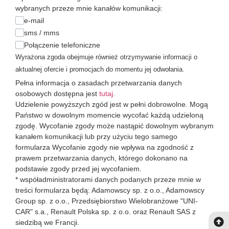
wybranych przeze mnie kanałów komunikacji:
e-mail
sms / mms
Połączenie telefoniczne
Wyrażona zgoda obejmuje również otrzymywanie informacji o
aktualnej ofercie i promocjach do momentu jej odwołania.
Pełna informacja o zasadach przetwarzania danych
osobowych dostępna jest
tutaj
.
Udzielenie powyższych zgód jest w pełni dobrowolne. Mogą
Państwo w dowolnym momencie wycofać każdą udzieloną
zgodę. Wycofanie zgody może nastąpić dowolnym wybranym
kanałem komunikacji lub przy użyciu tego samego
formularza Wycofanie zgody nie wpływa na zgodność z
prawem przetwarzania danych, którego dokonano na
podstawie zgody przed jej wycofaniem.
* współadministratorami danych podanych przeze mnie w
treści formularza będą: Adamowscy sp. z o.o., Adamowscy
Group sp. z o.o., Przedsiębiorstwo Wielobranżowe "UNI-
CAR" s.a., Renault Polska sp. z o.o. oraz Renault SAS z
siedzibą we Francji.