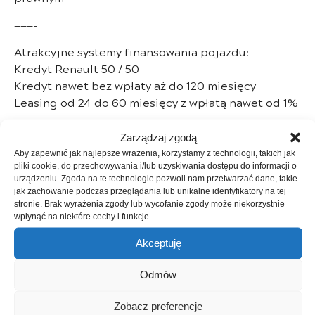
———-
Atrakcyjne systemy finansowania pojazdu:
Kredyt Renault 50 / 50
Kredyt nawet bez wpłaty aż do 120 miesięcy
Leasing od 24 do 60 miesięcy z wpłatą nawet od 1%
———-
Zarządzaj zgodą
Ustanowione przez nas samych najwyższe
Aby zapewnić jak najlepsze wrażenia, korzystamy z technologii, takich jak
pliki cookie, do przechowywania i/lub uzyskiwania dostępu do informacji o
standardy jakościowe są tym, co odróżnia nas od
urządzeniu. Zgoda na te technologie pozwoli nam przetwarzać dane, takie
konkurencji i są naszą wizytówką.
jak zachowanie podczas przeglądania lub unikalne identyfikatory na tej
stronie. Brak wyrażenia zgody lub wycofanie zgody może niekorzystnie
Ich osiąganie i rygorystyczne przestrzeganie
wpłynąć na niektóre cechy i funkcje.
wynika ze specjalnie przez nas opracowanego
Akceptuję
wieloetapowego procesu przygotowania pojazdów,
któremu podlega każdy samochód zanim trafi do
Odmów
sprzedaży.
Zobacz preferencje
———