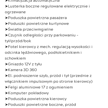
➤Klimatyzacja automatyczna
➤Lusterka boczne regulowane elektrycznie i
ogrzewane
➤Poduszka powietrzna pasażera
➤Poduszki powietrzne kurtynowe
➤Światła przeciwmgielne
➤Czujnik odległości przy parkowaniu –
tył/przód/bok
➤Fotel kierowcy z mech. regulacją wysokości i
odcinka lędźwiowego, podłokietnikiem i
schowkiem
➤Gniazdo 12V z tyłu
➤Kamera 3D 360
➤El. podnoszenie szyb, przód i tył (przednie z
włącznikiem impulsowym po stronie kierowcy)
➤Felgi aluminiowe 17 z ogumieniem
➤Komputer pokładowy
➤Poduszka powietrzna kierowcy
➤Poduszki powietrzne boczne, przód