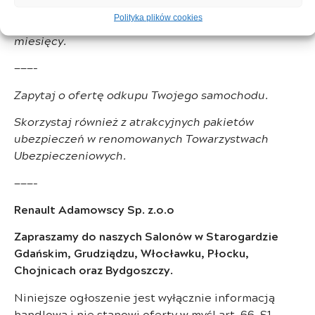
Polityka plików cookies
Możliwość dokupienia dodatkowej gwarancji do 60
miesięcy.
———-
Zapytaj o ofertę odkupu Twojego samochodu.
Skorzystaj również z atrakcyjnych pakietów
ubezpieczeń w renomowanych Towarzystwach
Ubezpieczeniowych.
———-
Renault Adamowscy Sp. z.o.o
Zapraszamy do naszych Salonów w Starogardzie
Gdańskim, Grudziądzu, Włocławku, Płocku,
Chojnicach oraz Bydgoszczy.
Niniejsze ogłoszenie jest wyłącznie informacją
handlową i nie stanowi oferty w myśl art. 66, §1.