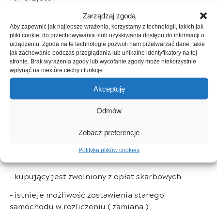
➤ System kontroli bezpiecznej odległości
Zarządzaj zgodą
Aby zapewnić jak najlepsze wrażenia, korzystamy z technologii, takich jak
➤ System awaryjnego utrzymywania pasa ruchu
pliki cookie, do przechowywania i/lub uzyskiwania dostępu do informacji o
(ELKA)
urządzeniu. Zgoda na te technologie pozwoli nam przetwarzać dane, takie
jak zachowanie podczas przeglądania lub unikalne identyfikatory na tej
stronie. Brak wyrażenia zgody lub wycofanie zgody może niekorzystnie
➤ Fabryczne ograniczenie prędkości do 180 km/h
wpłynąć na niektóre cechy i funkcje.
➤ Mocowania fotelików ISOFIX
Akceptuję
➤ Przygotowanie do instalacji alkomatu
Odmów
➤ System wspomagania nagłego hamowania
Zobacz preferencje
———-
Polityka plików cookies
Kupując w naszej firmie:
– kupujący jest zwolniony z opłat skarbowych
– istnieje możliwość zostawienia starego
samochodu w rozliczeniu ( zamiana )