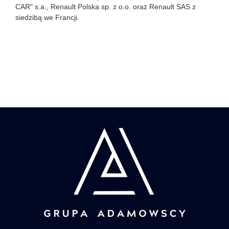
CAR" s.a., Renault Polska sp. z o.o. oraz Renault SAS z
siedzibą we Francji.