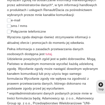
Wyrażam zgodą na dostarczanie informacji marketingowych
przez administratorów danych*, w tym informacji handlowych
o produktach i usługach Renault/Dacia za pośrednictwem
wybranych przeze mnie kanałów komunikacji:
e-mail
sms / mms
Połączenie telefoniczne
Wyrażona zgoda obejmuje również otrzymywanie informacji o
aktualnej ofercie i promocjach do momentu jej odwołania.
Pełna informacja o zasadach przetwarzania danych
osobowych dostępna jest
tutaj
.
Udzielenie powyższych zgód jest w pełni dobrowolne. Mogą
Państwo w dowolnym momencie wycofać każdą udzieloną
zgodę. Wycofanie zgody może nastąpić dowolnym wybranym
kanałem komunikacji lub przy użyciu tego samego
formularza Wycofanie zgody nie wpływa na zgodność z
prawem przetwarzania danych, którego dokonano na
podstawie zgody przed jej wycofaniem.
top
* współadministratorami danych podanych przeze mnie w
treści formularza będą: Adamowscy sp. z o.o., Adamowscy
Group sp. z o.o., Przedsiębiorstwo Wielobranżowe "UNI-