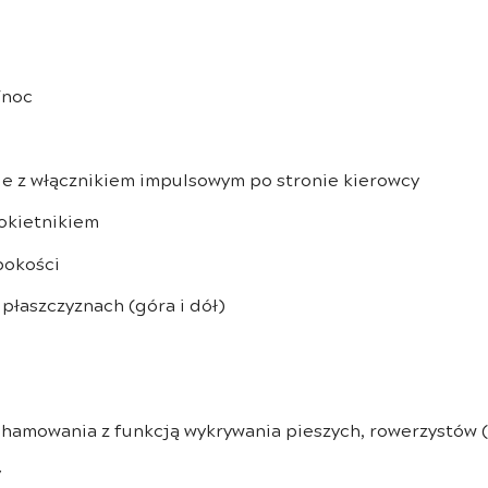
/noc
ie z włącznikiem impulsowym po stronie kierowcy
okietnikiem
bokości
łaszczyznach (góra i dół)
hamowania z funkcją wykrywania pieszych, rowerzystów 
y