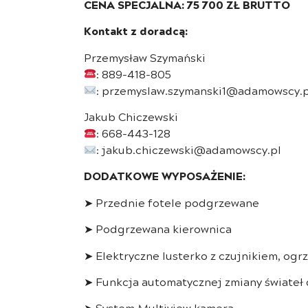
CENA SPECJALNA: 75 700 ZŁ BRUTTO
Kontakt z doradcą:
Przemysław Szymański
: 889-418-805
: przemyslaw.szymanski1@adamowscy.p
Jakub Chiczewski
: 668-443-128
: jakub.chiczewski@adamowscy.pl
DODATKOWE WYPOSAŻENIE:
➤ Przednie fotele podgrzewane
➤ Podgrzewana kierownica
➤ Elektryczne lusterko z czujnikiem, og
➤ Funkcja automatycznej zmiany świateł
➤ System Multiview kamera