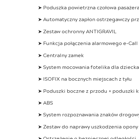
➤ Poduszka powietrzna czołowa pasażer
➤ Automatyczny zapłon ostrzegawczy p
➤ Zestaw ochronny ANTIGRAVIL
➤ Funkcja połączenia alarmowego e-Call
➤ Centralny zamek
➤ System mocowania fotelika dla dziecka
➤ ISOFIX na bocznych miejscach z tyłu
➤ Poduszki boczne z przodu + poduszki 
➤ ABS
➤ System rozpoznawania znaków drogowy
➤ Zestaw do naprawy uszkodzenia opony
➤ Ostrzeżenie o bezpiecznej odległości