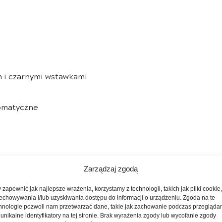
m i czarnymi wstawkami
tomatyczne
Zarządzaj zgodą
 zapewnić jak najlepsze wrażenia, korzystamy z technologii, takich jak pliki cookie
echowywania i/lub uzyskiwania dostępu do informacji o urządzeniu. Zgoda na te
lay (dotykowy ekran 10″, bezprzewodowa replikacja sma
hnologie pozwoli nam przetwarzać dane, takie jak zachowanie podczas przegląda
 unikalne identyfikatory na tej stronie. Brak wyrażenia zgody lub wycofanie zgody