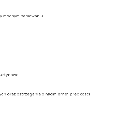
a
rzy mocnym hamowaniu
kurtynowe
ch oraz ostrzegania o nadmiernej prędkości