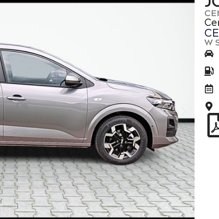
J
CE
Ce
CE
W 