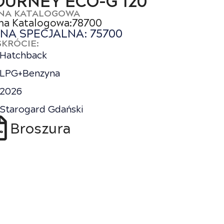
OURNEY ECO-G 120
NA KATALOGOWA
na Katalogowa:78700
NA SPECJALNA: 75700
SKRÓCIE:
Hatchback
LPG+Benzyna
2026
Starogard Gdański
Broszura