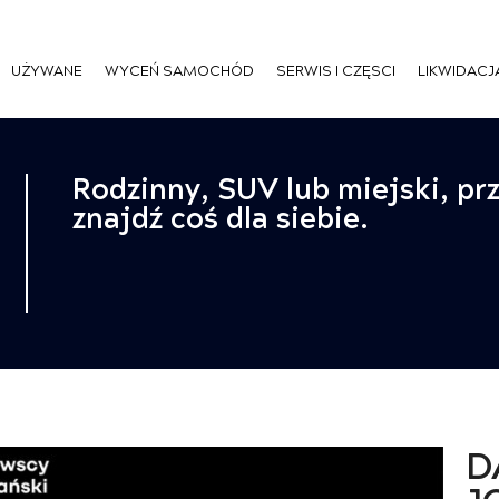
UŻYWANE
WYCEŃ SAMOCHÓD
SERWIS I CZĘSCI
LIKWIDACJ
Rodzinny, SUV lub miejski, pr
znajdź coś dla siebie.
D