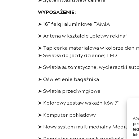
WYPOSAŻENIE:
➤ 16″ felgi aluminiowe TAMIA
➤ Antena w kształcie „płetwy rekina”
➤ Tapicerka materiałowa w kolorze deni
➤ Światła do jazdy dziennej LED
➤ Światła automatyczne, wycieraczki au
➤ Oświetlenie bagażnika
➤ Światła przeciwmgłowe
➤ Kolorowy zestaw wskaźników 7″
➤ Komputer pokładowy
Aby
prz
➤ Nowy system multimedialny Media Disp
tec
lub
➤ Regulator-ogranicznik prędkości